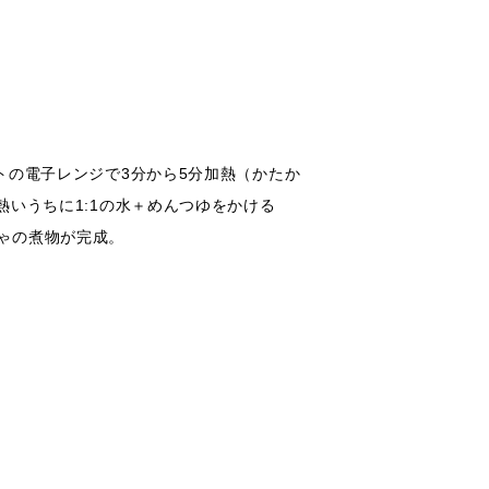
トの電子レンジで3分から5分加熱（かたか
熱いうちに1:1の水＋めんつゆをかける
ゃの煮物が完成。