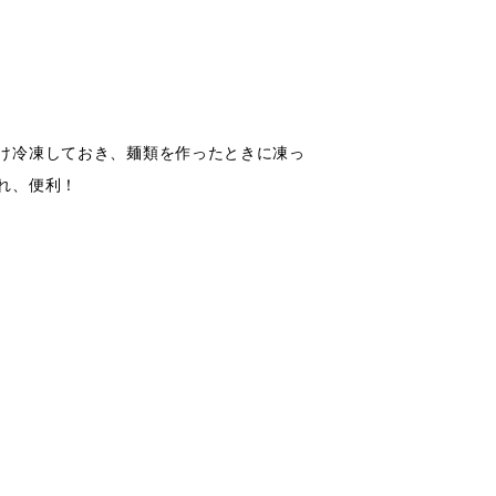
け冷凍しておき、麺類を作ったときに凍っ
れ、便利！