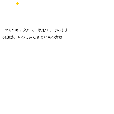
───── ◆
の水＋めんつゆに入れて一晩おく。そのまま
ら6分加熱。味のしみたさといもの煮物